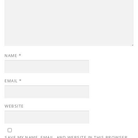
NAME
*
EMAIL
*
WEBSITE
SAVE MY NAME, EMAIL, AND WEBSITE IN THIS BROWSER