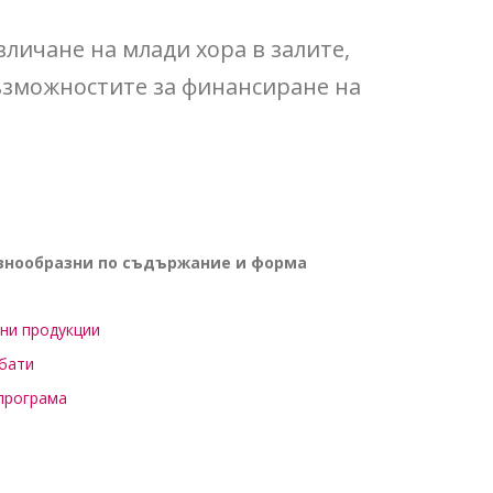
личане на млади хора в залите,
ъзможностите за финансиране на
азнообразни по съдържание и форма
рни продукции
ебати
 програма