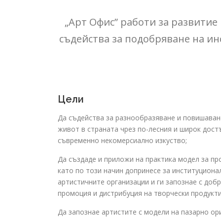
„Арт Офис” работи за развитие
съдейства за подобряване на и
Цели
Да съдейства за разнообразяване и повишаван
живот в страната чрез по-лесния и широк дост
съвременно некомерсиално изкуство;
Да създаде и приложи на практика модел за пр
като по този начин допринесе за институциона
артистичните организации и ги запознае с доб
промоция и дистрибуция на творчески продукти
Да запознае артистите с модели на пазарно ор