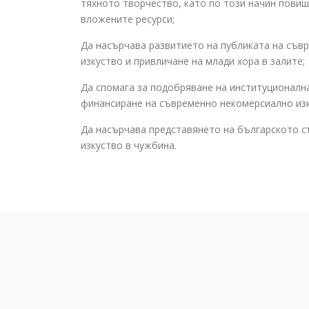
тяхното творчество, като по този начин пови
вложените ресурси;
Да насърчава развитието на публиката на съв
изкуство и привличане на млади хора в залите;
Да спомага за подобряване на институционалн
финансиране на съвременно некомерсиално изк
Да насърчава представянето на българското 
изкуство в чужбина.