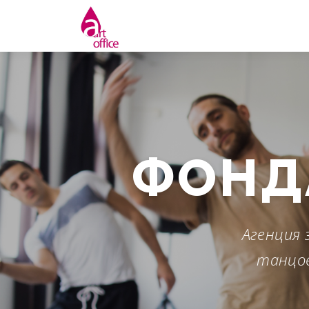
Skip
to
content
ФОНД
Агенция 
танцов