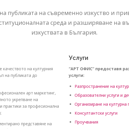
 на публиката на съвременно изкуство и прив
нституционалната среда и разширяване на в
изкуствата в България.
Услуги
е качеството на културния
“АРТ ОФИС” предоставя р
ъп на публиката до
услуги:
Разпространение на култу
офесионален арт маркетинг,
Образователни услуги и д
лното укрепване на
Организиране на културна
ри практики за професионална
;
Консултантски услуги
Проучвания
иентирано представяне на