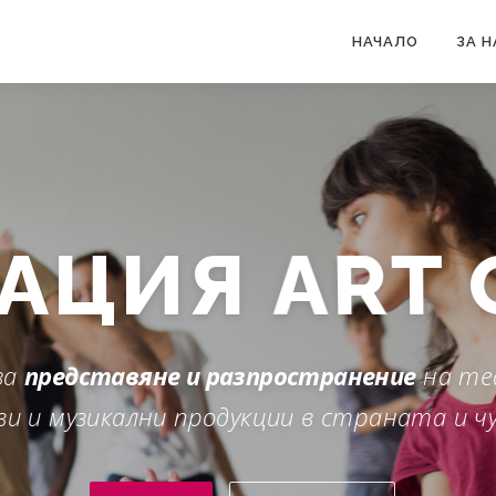
НАЧАЛО
ЗА Н
АЦИЯ
ART 
за
представяне и разпространение
на те
и и музикални продукции в страната и ч