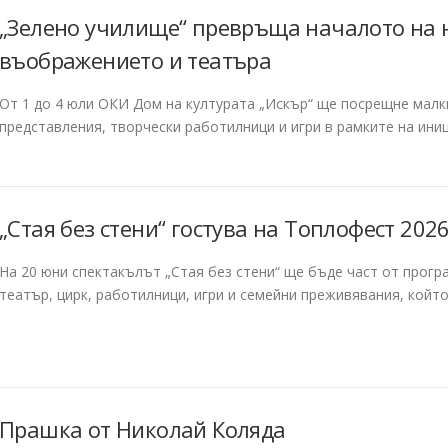
„Зелено училище“ превръща началото на 
въображението и театъра
От 1 до 4 юли ОКИ Дом на културата „Искър“ ще посрещне малк
представления, творчески работилници и игри в рамките на ини
„Стая без стени“ гостува на Топлофест 202
На 20 юни спектакълът „Стая без стени“ ще бъде част от прогр
театър, цирк, работилници, игри и семейни преживявания, кой
Прашка от Николай Коляда