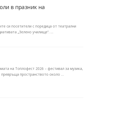
юли в празник на
ите си посетители с поредица от театрални
циативата „Зелено училище“. …
6
амата на Топлофест 2026 – фестивал за музика,
то превръща пространството около …