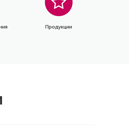
ния
Продукции
И