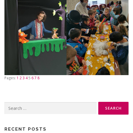
Pages:
1
2
3
4
5
6
7
8
Search
for:
RECENT POSTS