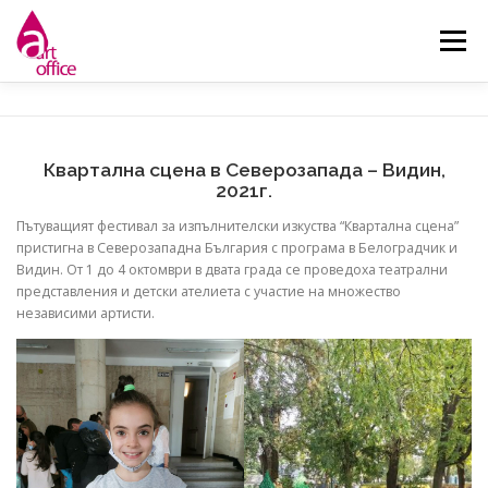
Skip
to
Menu
content
НАЧАЛО
ЗА НАС
НОВИНИ
ДЕЙНОСТИ
Квартална сцена в Северозапада – Видин,
2021г.
КОНТАКТ
Пътуващият фестивал за изпълнителски изкуства “Квартална сцена”
пристигна в Северозападна България с програма в Белоградчик и
Видин. От 1 до 4 октомври в двата града се проведоха театрални
представления и детски ателиета с участие на множество
независими артисти.