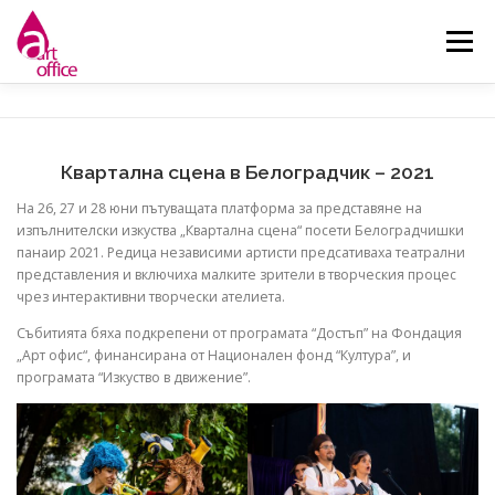
Skip
to
Menu
content
НАЧАЛО
ЗА НАС
НОВИНИ
ДЕЙНОСТИ
Квартална сцена в Белоградчик – 2021
КОНТАКТ
На 26, 27 и 28 юни пътуващата платформа за представяне на
изпълнителски изкуства „Квартална сцена“ посети Белоградчишки
панаир 2021. Редица независими артисти предсативаха театрални
представления и включиха малките зрители в творческия процес
чрез интерактивни творчески ателиета.
Събитията бяха подкрепени от програмата “Достъп” на Фондация
„Арт офис“, финансирана от Национален фонд “Култура”, и
програмата “Изкуство в движение”.