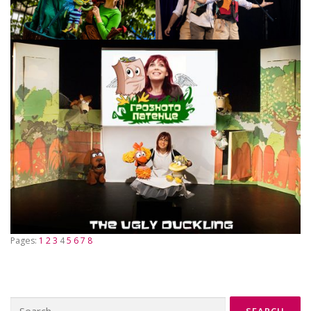
Pages:
1
2
3
4
5
6
7
8
Search