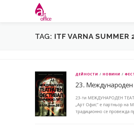
Skip
to
content
TAG:
ITF VARNA SUMMER 
ДЕЙНОСТИ
/
НОВИНИ
/
ФЕС
23. Международен 
23-ти МЕЖДУНАРОДЕН ТЕА
„Арт Офис” е партньор на 
традиционно се провежда пр