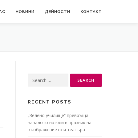
АС
НОВИНИ
ДЕЙНОСТИ
КОНТАКТ
Search
for:
я
RECENT POSTS
„Зелено училище“ превръща
началото на юли в празник на
въображението и театъра