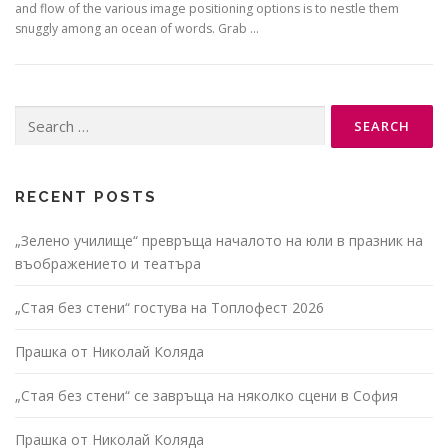
and flow of the various image positioning options is to nestle them
snuggly among an ocean of words. Grab …
Search
for:
RECENT POSTS
„Зелено училище“ превръща началото на юли в празник на
въображението и театъра
„Стая без стени“ гостува на Топлофест 2026
Прашка от Николай Коляда
„Стая без стени“ се завръща на няколко сцени в София
Прашка от Николай Коляда