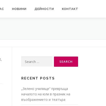
АС
НОВИНИ
ДЕЙНОСТИ
КОНТАКТ
Search
t,
for:
RECENT POSTS
„Зелено училище“ превръща
началото на юли в празник на
въображението и театъра