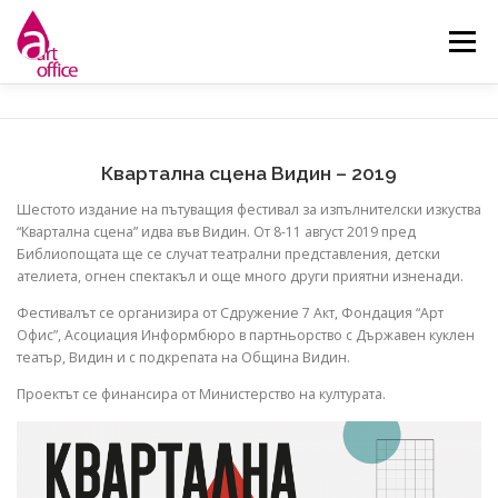
Skip
to
Menu
content
НАЧАЛО
ЗА НАС
НОВИНИ
ДЕЙНОСТИ
Квартална сцена Видин – 2019
КОНТАКТ
Шестото издание на пътуващия фестивал за изпълнителски изкуства
“Квартална сцена” идва във Видин. От 8-11 август 2019 пред
Библиопощата ще се случат театрални представления, детски
ателиета, огнен спектакъл и още много други приятни изненади.
Фестивалът се организира от Сдружение 7 Акт, Фондация “Арт
Офис”, Асоциация Информбюро в партньорство с Държавен куклен
театър, Видин и с подкрепата на Община Видин.
Проектът се финансира от Министерство на културата.