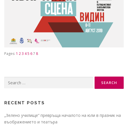
Pages:
1
2
3
4
5
6
7
8
Search
for:
RECENT POSTS
„Зелено училище“ превръща началото на юли в празник на
въображението и театъра