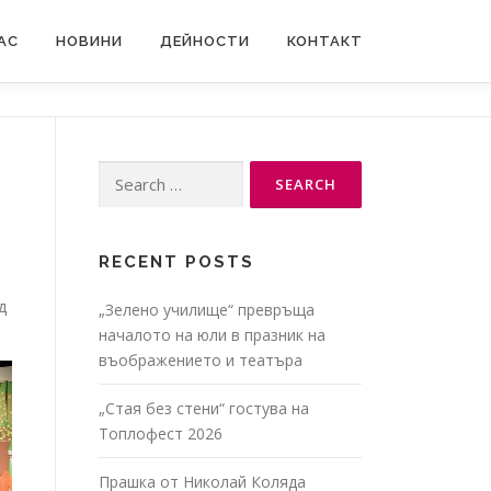
АС
НОВИНИ
ДЕЙНОСТИ
КОНТАКТ
Search
for:
и
RECENT POSTS
д
„Зелено училище“ превръща
началото на юли в празник на
въображението и театъра
„Стая без стени“ гостува на
Топлофест 2026
Прашка от Николай Коляда