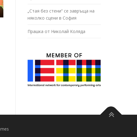
„Стая без стени“ се завръща на
няколко сцени в София
Прашка от Николай Коляда
emes