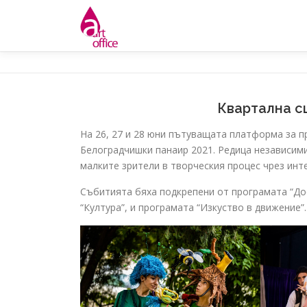
Skip
to
content
Квартална сц
На 26, 27 и 28 юни пътуващата платформа за п
Белоградчишки панаир 2021. Редица независим
малките зрители в творческия процес чрез инт
Събитията бяха подкрепени от програмата “До
“Култура”, и програмата “Изкуство в движение”.