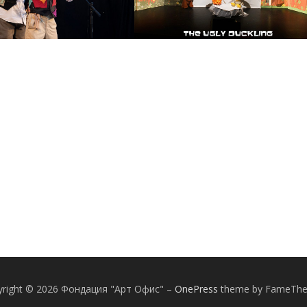
yright © 2026 Фондация "Арт Офис"
–
OnePress
theme by FameTh