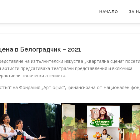
НАЧАЛО
ЗА Н
ена в Белоградчик – 2021
редставяне на изпълнителски изкуства „Квартална сцена“ посет
и артисти предсативаха театрални представления и включиха
ерактивни творчески ателиета.
стъп” на Фондация „Арт офис“, финансирана от Национален фон