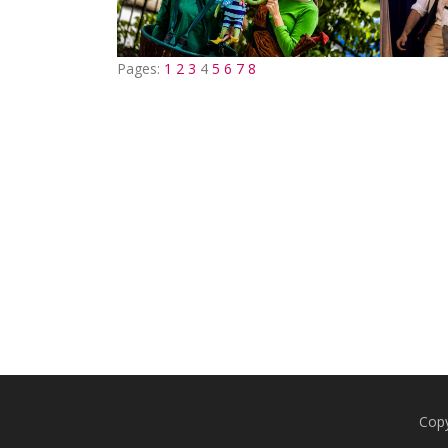
Pages:
1
2
3
4
5
6
7
8
Cop