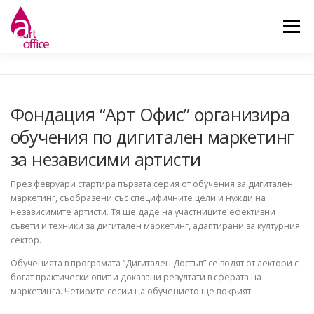
Skip
to
Menu
content
НАЧАЛО
ЗА НАС
НОВИНИ
ДЕЙНОСТИ
Фондация “Арт Офис” организира
обучения по дигитален маркетинг
КОНТАКТ
за независими артисти
През февруари стартира първата серия от обучения за дигитален
маркетинг, съобразени със специфичните цели и нужди на
независимите артисти. Тя ще даде на участниците ефективни
съвети и техники за дигитален маркетинг, адаптирани за културния
сектор.
Обученията в програмата “Дигитален Достъп” се водят от лектори с
богат практически опит и доказани резултати в сферата на
маркетинга. Четирите сесии на обучението ще покрият: