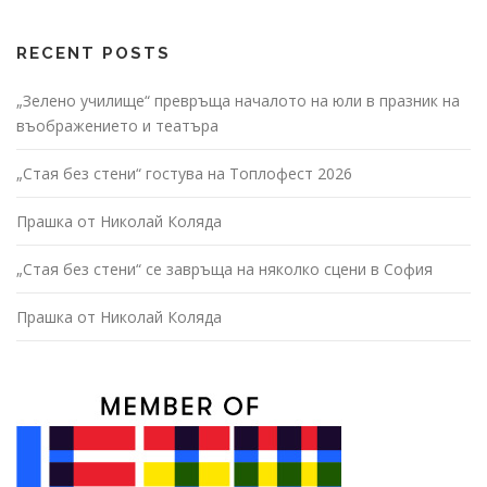
v
i
g
RECENT POSTS
a
„Зелено училище“ превръща началото на юли в празник на
t
въображението и театъра
i
o
„Стая без стени“ гостува на Топлофест 2026
n
Прашка от Николай Коляда
„Стая без стени“ се завръща на няколко сцени в София
Прашка от Николай Коляда