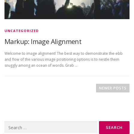
UNCATEGORIZED
Markup: Image Alignment
Welcome to image alignment! The best way to demonstrate the ebb
and flow of the various image positioning options is to nestle them
snuggly among an ocean of words. Grab …
P
o
NEWER POSTS
s
t
s
n
Search
a
for: