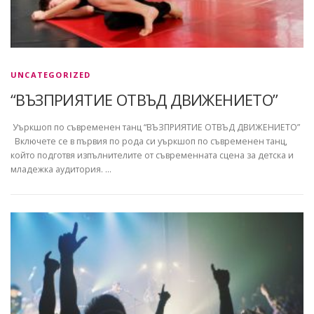
UNCATEGORIZED
“ВЪЗПРИЯТИЕ ОТВЪД ДВИЖЕНИЕТО”
Уъркшоп по съвременен танц “ВЪЗПРИЯТИЕ ОТВЪД ДВИЖЕНИЕТО”
Включете се в първия по рода си уъркшоп по съвременен танц,
който подготвя изпълнителите от съвременната сцена за детска и
младежка аудитория. …