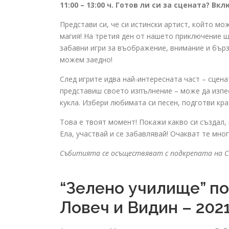
11:00 – 13:00 ч. Готов ли си за сцената? 
Представи си, че си истински артист, който мож
магия! На третия ден от нашето приключение щ
забавни игри за въображение, внимание и бърз
можем заедно!
След игрите идва най-интересната част – сцен
представиш своето изпълнение – може да изпее
кукла. Избери любимата си песен, подготви кра
Това е твоят момент! Покажи какво си създал, 
Ела, участвай и се забавлявай! Очакват те мн
Събитията се осъществяват с подкрепата на С
“Зелено училище” п
Ловеч и Видин – 2021