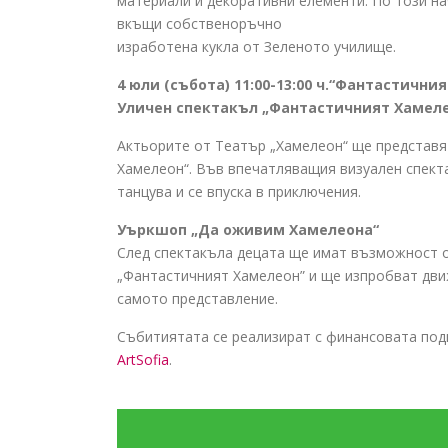
материали и декоративни елементи. По този на
вкъщи собственоръчно
изработена кукла от Зеленото училище.
4 юли (събота) 11:00-13:00 ч.“Фантастични
Уличен спектакъл „Фантастичният Хамел
Актьорите от Театър „Хамелеон“ ще представя
Хамелеон“. Във впечатляващия визуален спект
танцува и се впуска в приключения.
Уъркшоп „Да оживим Хамелеона“
След спектакъла децата ще имат възможност о
„Фантастичният Хамелеон” и ще изпробват движ
самото представление.
Събитиятата се реализират с финансовата под
ArtSofia
.