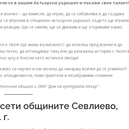
Включи се в нашия Актьорски уъркшоп и покажи своя талант
е всичко – да измисля, да играе, да се забавлява и да създава
е се впуснем в специален актьорски уъркшоп, където ще играем
и реакции. Ще се смеем, ще се движим и ще откриваме какво
ата е твоя! Ще имаш възможност да излезеш пред всички и да
ш песен, да изтанцуваш танц или да разкажеш история с твоят
тко шоу и блесни като истинска звезда!
какво си научил и как можеш да накараш всички да се усмихнат!
ого аплодисменти, нови приятели и незабравими спомени!
толична община и ОКИ “Дом на културата Искър” .
осети общините Севлиево,
 г.