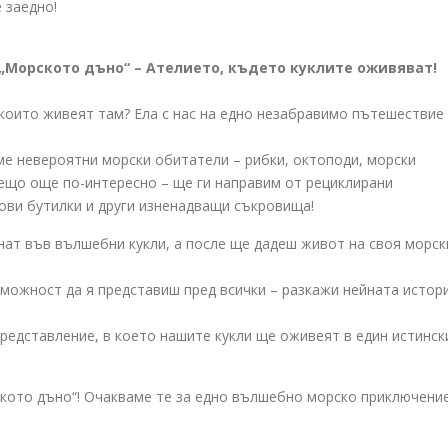
 заедно!
ето „Морското дъно“ – Ателието, където куклите оживяват!
 които живеят там? Ела с нас на едно незабравимо пътешествие
е невероятни морски обитатели – рибки, октоподи, морски
нещо още по-интересно – ще ги направим от рециклирани
ови бутилки и други изненадващи съкровища!
нат във вълшебни кукли, а после ще дадеш живот на своя морск
зможност да я представиш пред всички – разкажи нейната истор
представление, в което нашите кукли ще оживеят в един истинск
рското дъно“! Очакваме те за едно вълшебно морско приключение