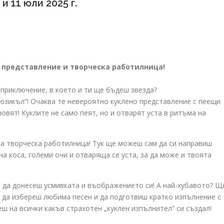
9 и 11 юли 2025 г.
но представление и творческа работилница!
 приключение, в което и ти ще бъдеш звезда?
юзикъл“! Очаква те невероятно куклено представление с пеещи
новят! Куклите не само пеят, но и отварят уста в ритъма на
ла творческа работилница! Тук ще можеш сам да си направиш
на коса, големи очи и отваряща се уста, за да може и твоята
о да донесеш усмивката и въображението си! А най-хубавото? Щ
 да избереш любима песен и да подготвиш кратко изпълнение с
ш на всички какъв страхотен „куклен изпълнител“ си създал!