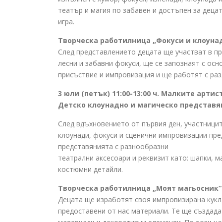
театър и магия по забавен и достъпен за деца
игра.
Творческа работилница „Фокуси и клоуна
След представлението децата ще участват в пр
лесни и забавни фокуси, ще се запознаят с ос
присъствие и импровизация и ще работят с раз
3 юли (петък) 11:00-13:00 ч. Малките артис
Детско клоунадно и магическо представя
След вдъхновението от първия ден, участници
клоунади, фокуси и сценични импровизации пре
представянията с разнообразни
театрални аксесоари и реквизит като: шапки, м
костюмни детайли.
Творческа работилница „Моят магьосник“
Децата ще изработят своя импровизирана кукла
предоставени от нас материали. Те ще създада