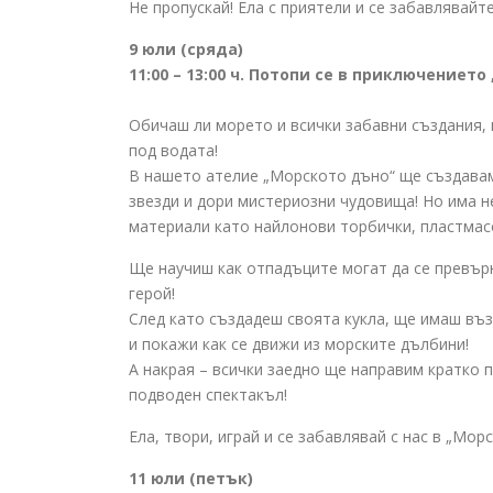
Не пропускай! Ела с приятели и се забавлявайте
9 юли (сряда)
11:00 – 13:00 ч. ​​Потопи се в приключени
Обичаш ли морето и всички забавни създания,
под водата!
В нашето ателие „Морското дъно“ ще създавам
звезди и дори мистериозни чудовища! Но има 
материали като найлонови торбички, пластмас
Ще научиш как отпадъците могат да се превър
герой!
След като създадеш своята кукла, ще имаш въ
и покажи как се движи из морските дълбини!
А накрая – всички заедно ще направим кратко 
подводен спектакъл!
Ела, твори, играй и се забавлявай с нас в „Мо
11 юли (петък)