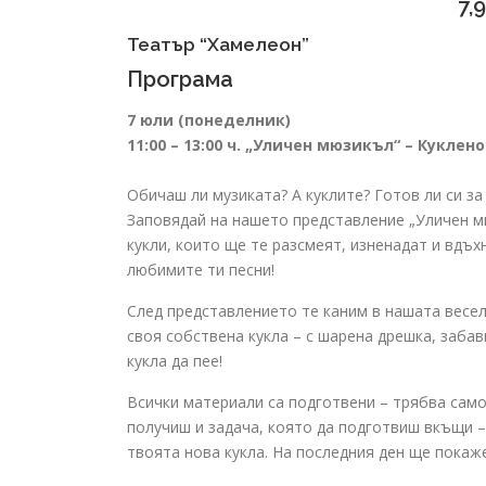
7,
Театър “Хамелеон”
Програма
7 юли (понеделник)
11:00 – 13:00 ч. „Уличен мюзикъл“ – Кукле
Обичаш ли музиката? А куклите? Готов ли си за
Заповядай на нашето представление „Уличен м
кукли, които ще те разсмеят, изненадат и вдъх
любимите ти песни!
След представлението те каним в нашата весе
своя собствена кукла – с шарена дрешка, забав
кукла да пее!
Всички материали са подготвени – трябва сам
получиш и задача, която да подготвиш вкъщи –
твоята нова кукла. На последния ден ще покаже