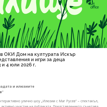
 в ОКИ Дом на културата Искър
дставления и игри за деца
3 и 4 юли 2026 г.
оунадата и илюзиите
в“
терактивно улично шоу „Илюзии с Маг Русев“ – спектакъл,
 и активно участие на публиката. Представлението съчетава