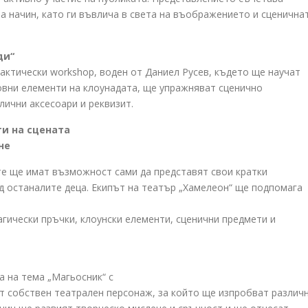
та начин, като ги въвлича в света на въображението и сценична
ди“
актически workshop, воден от Даниел Русев, където ще научат
новни елементи на клоунадата, ще упражняват сценично
лични аксесоари и реквизит.
ти на сцената
не
те ще имат възможност сами да представят свои кратки
д останалите деца. Екипът на театър „Хамелеон“ ще подпомага
агически пръчки, клоунски елементи, сценични предмети и
 на тема „Магьосник“ с
т собствен театрален персонаж, за който ще изпробват различ