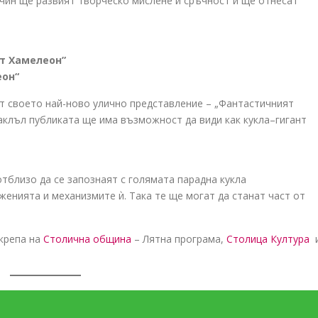
чин ще развият творческо мислене и сръчност и ще отнесат
ят Хамелеон”
еон“
т своето най-ново улично представление – „Фантастичният
аклъл публиката ще има възможност да види как кукла–гигант
тблизо да се запознаят с голямата парадна кукла
енията и механизмите ѝ. Така те ще могат да станат част от
крепа на
Столична община
– Лятна програма,
Столица Култура