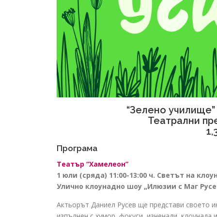
“Зелено училище”
Театрални пре
1,
Програма
Театър “Хамелеон”
1 юли (сряда) 11:00-13:00 ч. Светът на кл
Улично клоунадно шоу „Илюзии с Маг Русе
Актьорът Даниел Русев ще представи своето ин
изпълнен с хумор, фокуси, изненади, клоунада