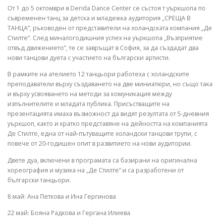
От 1 до 5 октомври в Derida Dance Center се състоя т уъркшопа по
съвременен танц за детска и младежка аудитория „СРЕЩА В
ТАНЦА”, ръководен от представители на холандската компания „Де
Стилте”. След миналогодишния успех на уъркшопа „Възприятие
отвъд движението”, те се завръщат в София, за да създадат два
нови танцови дуета с участието на български артисти.
В рамките на ателието 12 танцьори работеха с холандските
преподаватели върху създаването на две миниатюри, но също така
и върху усвояването на методи за комуникация между
изпълнителите и младата публика. Присъстващите на
презентацията имаха възможност да видят резултата от 5-дневния
уъркшоп, както и кратко представяне на дейността на компанията
Де Стилте, една от най-пътуващите холандски танцови трупи, с
повече от 20-годишен опит в развитието на нови аудитории.
Двете дуа, включени в програмата са базирани на оригинална
хореография и музика на
„Де Стилте” и са разработени от
български танцьори.
8 май: Ана Петкова и Ина Гергинова
22 май: Бояна Радкова и Гергана Илиева