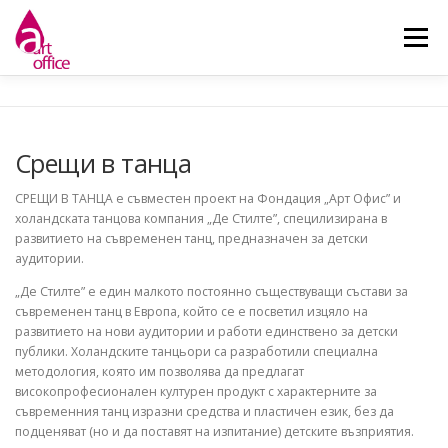
Skip
to
Menu
content
НАЧАЛО
ЗА НАС
НОВИНИ
ДЕЙНОСТИ
Срещи в танца
КОНТАКТ
СРЕЩИ В ТАНЦА е съвместен проект на Фондация „Арт Офис” и
холандската танцова компания „Де Стилте”, специлизирана в
развитието на съвременен танц, предназначен за детски
аудитории.
„Де Стилте” е един малкото постоянно съществуващи състави за
съвременен танц в Европа, който се е посветил изцяло на
развитието на нови аудитории и работи единствено за детски
публики. Холандските танцьори са разработили специална
методология, която им позволява да предлагат
високопрофесионален културен продукт с характерните за
съвременния танц изразни средства и пластичен език, без да
подценяват (но и да поставят на изпитание) детските възприятия.