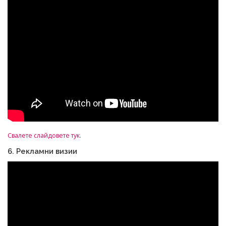
Свалете слайдовете тук.
6. Рекламни визии