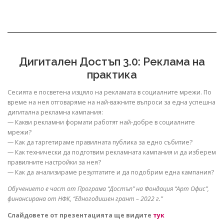
Дигитален Достъп 3.0: Реклама на
практика
Сесията е посветена изцяло на рекламата в социалните мрежи. По
време на нея отговаряме на най-важните въпроси за една успешна
дигитална рекламна кампания:
— Какви рекламни формати работят най-добре в социалните
мрежи?
— Как да таргетираме правилната публика за едно събитие?
— Как технически да подготвим рекламната кампания и да изберем
правилните настройки за нея?
— Как да анализираме резултатите и да подобрим една кампания?
Обучението е част от Програма “Достъп” на Фондация “Арт Офис”,
финансирана от НФК, “Едногодишен грант – 2022 г.”
Слайдовете от презентацията ще видите
тук