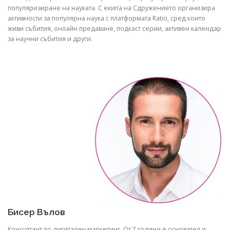
популяризиране на науката. С екипа на Сдружението организира
активности за популярна наука с платформата Ratio, сред които
живи събития, онлайн предаване, подкаст серии, активен календар
за научни събития и други.
Бисер Вълов
Консултант по дигитален маркетинг. От 7 години е основател и