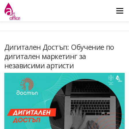
Skip
to
Menu
content
НАЧАЛО
ЗА НАС
НОВИНИ
ДЕЙНОСТИ
Дигитален Достъп: Обучение по
дигитален маркетинг за
КОНТАКТ
независими артисти