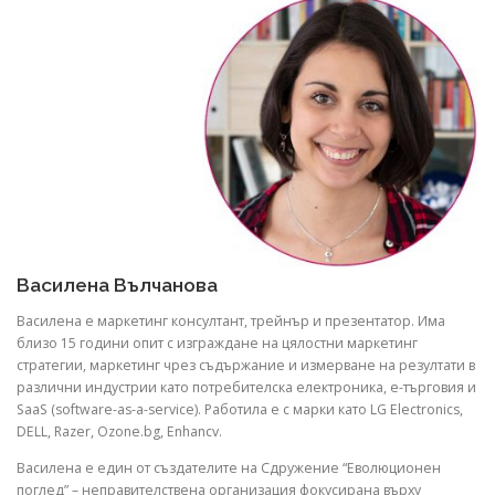
Василена Вълчанова
Василена е маркетинг консултант, трейнър и презентатор. Има
близо 15 години опит с изграждане на цялостни маркетинг
стратегии, маркетинг чрез съдържание и измерване на резултати в
различни индустрии като потребителска електроника, е-търговия и
SaaS (software-as-a-service). Работила е с марки като LG Electronics,
DELL, Razer, Ozone.bg, Enhancv.
Василена е един от създателите на Сдружение “Еволюционен
поглед” – неправителствена организация фокусирана върху