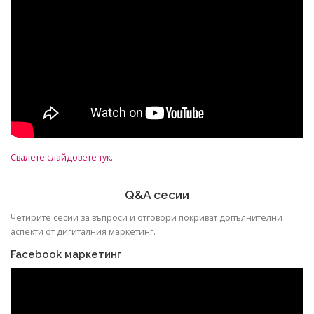
Свалете слайдовете тук.
Q&A сесии
Четирите сесии за въпроси и отговори покриват допълнителни
аспекти от дигиталния маркетинг.
Facebook маркетинг