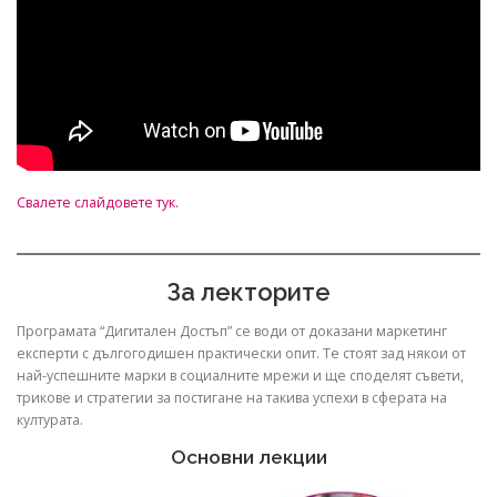
Свалете слайдовете тук.
За лекторите
Програмата “Дигитален Достъп” се води от доказани маркетинг
експерти с дългогодишен практически опит. Те стоят зад някои от
най-успешните марки в социалните мрежи и ще споделят съвети,
трикове и стратегии за постигане на такива успехи в сферата на
културата.
Основни лекции