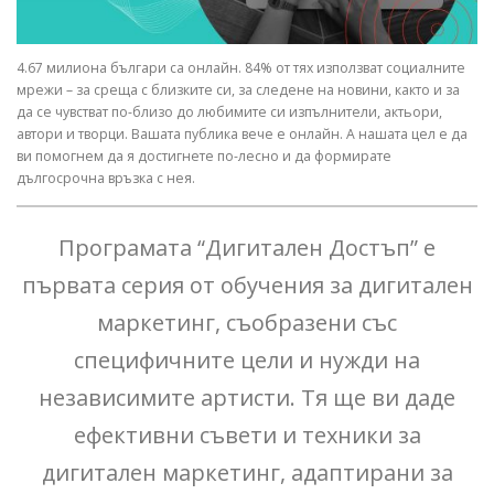
4.67 милиона българи са онлайн. 84% от тях използват социалните
мрежи – за среща с близките си, за следене на новини, както и за
да се чувстват по-близо до любимите си изпълнители, актьори,
автори и творци. Вашата публика вече е онлайн. А нашата цел е да
ви помогнем да я достигнете по-лесно и да формирате
дългосрочна връзка с нея.
Програмата “Дигитален Достъп” е
първата серия от обучения за дигитален
маркетинг, съобразени със
специфичните цели и нужди на
независимите артисти. Тя ще ви даде
ефективни съвети и техники за
дигитален маркетинг, адаптирани за