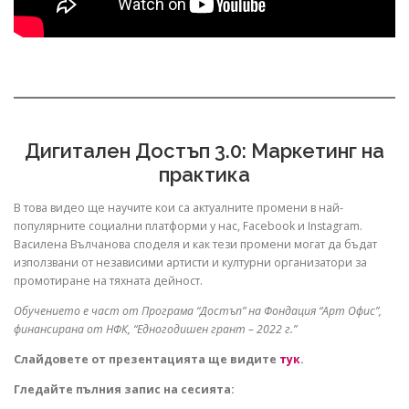
Дигитален Достъп 3.0: Маркетинг на
практика
В това видео ще научите кои са актуалните промени в най-
популярните социални платформи у нас, Facebook и Instagram.
Василена Вълчанова споделя и как тези промени могат да бъдат
използвани от независими артисти и културни организатори за
промотиране на тяхната дейност.
Обучението е част от Програма “Достъп” на Фондация “Арт Офис”,
финансирана от НФК, “Едногодишен грант – 2022 г.”
Слайдовете от презентацията ще видите
тук
.
Гледайте пълния запис на сесията: