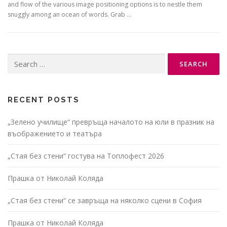
and flow of the various image positioning options is to nestle them
snuggly among an ocean of words. Grab …
Search
for:
RECENT POSTS
„Зелено училище“ превръща началото на юли в празник на
въображението и театъра
„Стая без стени“ гостува на Топлофест 2026
Прашка от Николай Коляда
„Стая без стени“ се завръща на няколко сцени в София
Прашка от Николай Коляда