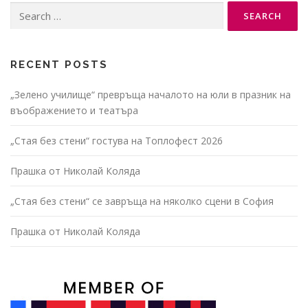
Search
a
for:
v
i
g
RECENT POSTS
a
„Зелено училище“ превръща началото на юли в празник на
t
въображението и театъра
i
o
„Стая без стени“ гостува на Топлофест 2026
n
Прашка от Николай Коляда
„Стая без стени“ се завръща на няколко сцени в София
Прашка от Николай Коляда