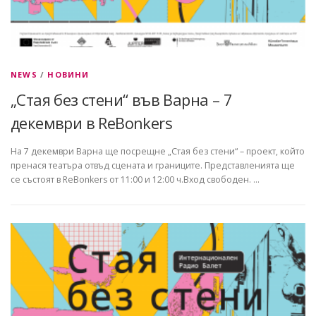
NEWS
/
НОВИНИ
„Стая без стени“ във Варна – 7
декември в ReBonkers
На 7 декември Варна ще посрещне „Стая без стени“ – проект, който
пренася театъра отвъд сцената и границите. Представленията ще
се състоят в ReBonkers от 11:00 и 12:00 ч.Вход свободен. …