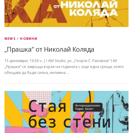
NEWS
/
НОВИНИ
„Прашка“ от Николай Коляда
15 декември, 19:30 ч. | I AM Studio, ул. „Георги С. Раковски“ 149
„Прашка“ се завръща в края на годината с още една среща, която
обещава да бъде силна, интимна …