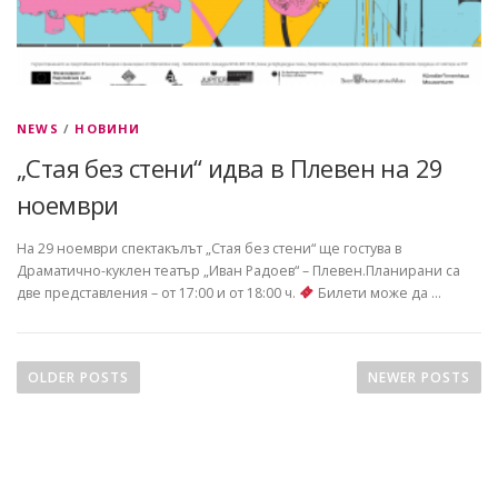
NEWS
/
НОВИНИ
„Стая без стени“ идва в Плевен на 29
ноември
На 29 ноември спектакълът „Стая без стени“ ще гостува в
Драматично-куклен театър „Иван Радоев“ – Плевен.Планирани са
две представления – от 17:00 и от 18:00 ч.
Билети може да …
P
o
OLDER POSTS
NEWER POSTS
s
t
s
n