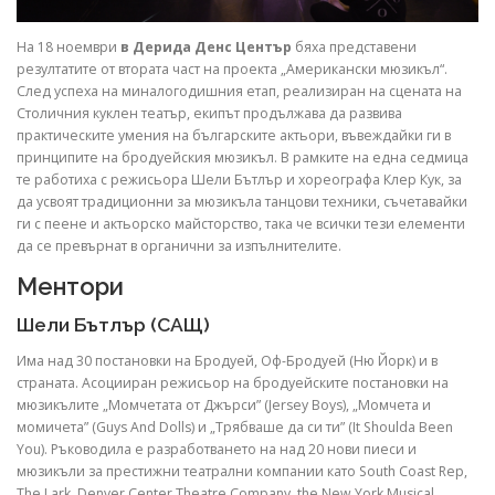
На 18 ноември
в Дерида
Денс Център
бяха представени
резултатите от втората част на проекта „Американски мюзикъл“.
След успеха на миналогодишния етап, реализиран на сцената на
Столичния куклен театър, екипът продължава да развива
практическите умения на българските актьори, въвеждайки ги в
принципите на бродуейския мюзикъл. В рамките на една седмица
те работиха с режисьора Шели Бътлър и хореографа Клер Кук, за
да усвоят традиционни за мюзикъла танцови техники, съчетавайки
ги с пеене и актьорско майсторство, така че всички тези елементи
да се превърнат в органични за изпълнителите.
Ментори
Шели Бътлър (САЩ)
Има над 30 постановки на Бродуей, Оф-Бродуей (Ню Йорк) и в
страната. Асоцииран режисьор на бродуейските постановки на
мюзикълите „Момчетата от Джърси” (Jersey Boys), „Момчета и
момичета” (Guys And Dolls) и „Трябваше да си ти” (It Shoulda Been
You). Ръководила е разработването на над 20 нови пиеси и
мюзикъли за престижни театрални компании като South Coast Rep,
The Lark, Denver Center Theatre Company, the New York Musical