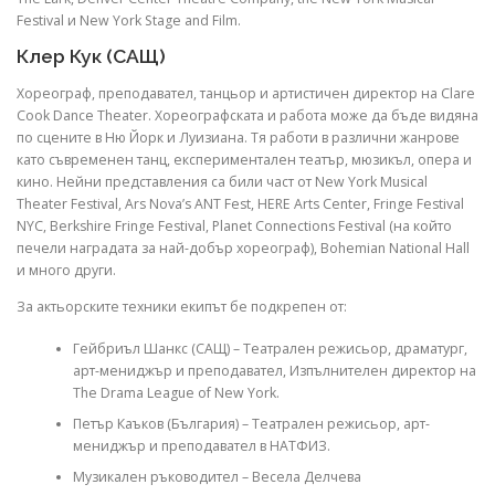
Festival и New York Stage and Film.
Клер Кук (САЩ)
Хореограф, преподавател, танцьор и артистичен директор на Clare
Cook Dance Theater. Хореографската и работа може да бъде видяна
по сцените в Ню Йорк и Луизиана. Тя работи в различни жанрове
като съвременен танц, експериментален театър, мюзикъл, опера и
кино. Нейни представления са били част от New York Musical
Theater Festival, Ars Nova’s ANT Fest, HERE Arts Center, Fringe Festival
NYC, Berkshire Fringe Festival, Planet Connections Festival (на който
печели наградата за най-добър хореограф), Bohemian National Hall
и много други.
За актьорските техники екипът бе подкрепен от:
Гейбриъл Шанкс (САЩ) – Театрален режисьор, драматург,
арт-мениджър и преподавател, Изпълнителен директор на
The Drama League of New York.
Петър Каъков (България) – Театрален режисьор, арт-
мениджър и преподавател в НАТФИЗ.
Музикален ръководител – Весела Делчева