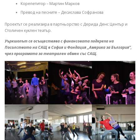
Корепетитор – Мартин Марков
Превод на песните – Десислава Софранова
Проектът се реализира в партньорство с Дерида Денс Център и
Столичен куклен театър.
Уъркшопът се осъществява с финансовата подкрепа на
Посолството на САЩ в София и Фондация „Америка за България”,
чрез програмата за театрален обмен със САЩ.