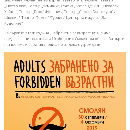
Държавен куклен театър Бургас, Театър „Мале-Мале“, Театър
„Светло око“, Театър „Усмивки“, Театър „Арт ленд“, РДТ „Николай
Хайтов“, Театър „Плюс“ /Испания/, Театър „Стафан Бьорклунд“ /
Швеция/, Театър „Темпо“ /Турция/, Център за изкуства „За
Родопите“.
За първи път тази година „Забранено за възрастни“ ще има
представления във всички 10 общини в Смолянска област. За първи
път ще има и събития специално за деца с увреждания.