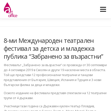
Skip
to
Menu
content
НАЧАЛО
ЗА НАС
НОВИНИ
ДЕЙНОСТИ
8-ми Международен театрален
фестивал за детска и младежка
КОНТАКТ
публика “Забранено за възрастни”
Фестивалът „Забранено за възрастни“ се провежда от 30 септември
до 4 октомври 2019 в Смолян и други 19 населени места в областта.
Той ще представи 12 професионални театрални и танцови
представления от България, Швеция, Испания и Турция и 3 нови
български филма за деца и младежи.
Осмото издание на фестивала представя спектакли на 12 театрални
трупи от 4 държави.
Участници тази година са Държавен куклен театър Пловдив,