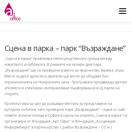
Skip
to
Menu
content
НАЧАЛО
ЗА НАС
НОВИНИ
ДЕЙНОСТИ
Сцена в парка – парк “Възраждане”
КОНТАКТ
„Сцена в парка“ провокира непосредствената среща между
изкуството и публиката. В рамките на четири дни парк
„Възраждане“ ще се превърне в място за творчество, музика, игри.
Място където артисти и зрители ще могат да общуват без
ограниченията на театралната зала. Програмата предвижда детски
ателиета и спектакли, интерактивни пърформанси и DJ парти на
открито.
Проектът има за цел да разшири местата за представяне на
културни събития, като превърне парк „Възраждане“ – една от най-
новите зелени площи в София в сцена на открито.„Сцена в парка“ се
организира от Фондация „Арт Офис“ и Фондация „Асоциация
Информбюро“ в партньорство с район Възраждане – СО и с