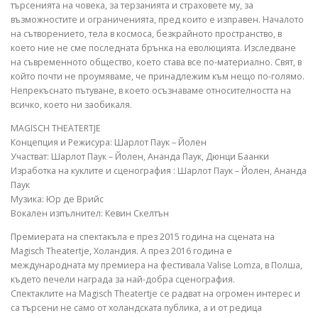
търсенията на човека, за терзанията и страховете му, за
възможностите и ограниченията, пред които е изправен. Началото
на сътворението, тела в космоса, безкрайното пространство, в
което ние не сме последната брънка на еволюцията. Изследване
на съвременното общество, което става все по-материално. Свят, в
който почти не проумяваме, че принадлежим към нещо по-голямо.
Непрекъснато пътуване, в което осъзнаваме относителността на
всичко, което ни заобикаля.
MAGISCH THEATERTJE
Концепция и Режисура: Шарлот Паук – Йолен
Участват: Шарлот Паук – Йолен, Ананда Паук, Дюнци Баанки
Изработка на куклите и сценография : Шарлот Паук – Йолен, Ананда
Паук
Музика: Юр де
Врийс
Вокален изпълнител: Кевин Скелтън
Премиерата на спектакъла е през 2015 година на сцената на
Magisch Theatertje, Холандия. А през 2016 година е
международната му премиера на фестивала Valise Lomza, в Полша,
където печели награда за най-добра сценография.
Спектаклите на Magisch Theatertje се радват на огромен интерес и
са търсени не само от холандската публика, а и от редица