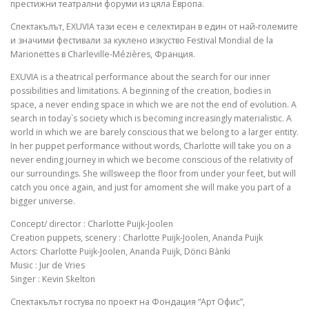
престижни театрални форуми из цяла Европа.
Спектакълът, EXUVIA тази есен е селектиран в един от най-големите
и значими фестивали за куклено изкуство Festival Mondial de la
Marionettes в Charleville-Mézières, Франция.
EXUVIA is a theatrical performance about the search for our inner
possibilities and limitations. A beginning of the creation, bodies in
space, a never ending space in which we are not the end of evolution. A
search in today`s society which is becoming increasingly materialistic. A
world in which we are barely conscious that we belong to a larger entity.
In her puppet performance without words, Charlotte will take you on a
never ending journey in which we become conscious of the relativity of
our surroundings. She willsweep the floor from under your feet, but will
catch you once again, and just for amoment she will make you part of a
bigger universe.
Concept/ director : Charlotte Puijk-Joolen
Creation puppets, scenery : Charlotte Puijk-Joolen, Ananda Puijk
Actors: Charlotte Puijk-Joolen, Ananda Puijk, Dönci Bànki
Music : Jur de Vries
Singer : Kevin Skelton
Спектакълът гостува по проект на Фондация “Арт Офис”,